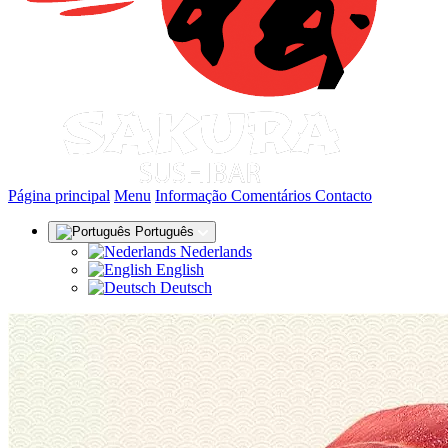
(actual)
Página principal
Menu
Informação
Comentários
Contacto
Português
Nederlands
English
Deutsch