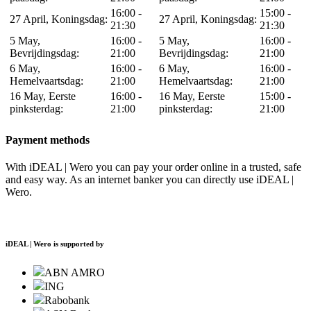
16:00 -
15:00 -
27 April, Koningsdag:
27 April, Koningsdag:
21:30
21:30
5 May,
16:00 -
5 May,
16:00 -
Bevrijdingsdag:
21:00
Bevrijdingsdag:
21:00
6 May,
16:00 -
6 May,
16:00 -
Hemelvaartsdag:
21:00
Hemelvaartsdag:
21:00
16 May, Eerste
16:00 -
16 May, Eerste
15:00 -
pinksterdag:
21:00
pinksterdag:
21:00
Payment methods
With iDEAL | Wero you can pay your order online in a trusted, safe
and easy way. As an internet banker you can directly use iDEAL |
Wero.
iDEAL | Wero is supported by
ABN AMRO
ING
Rabobank