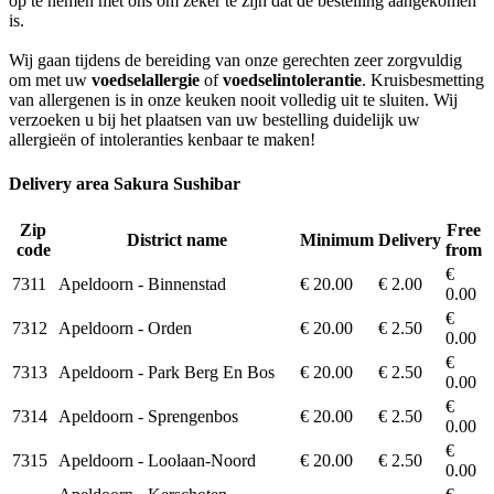
op te nemen met ons om zeker te zijn dat de bestelling aangekomen
is.
Wij gaan tijdens de bereiding van onze gerechten zeer zorgvuldig
om met uw
voedselallergie
of
voedselintolerantie
. Kruisbesmetting
van allergenen is in onze keuken nooit volledig uit te sluiten. Wij
verzoeken u bij het plaatsen van uw bestelling duidelijk uw
allergieën of intoleranties kenbaar te maken!
Delivery area Sakura Sushibar
Zip
Free
District name
Minimum
Delivery
code
from
€
7311
Apeldoorn - Binnenstad
€ 20.00
€ 2.00
0.00
€
7312
Apeldoorn - Orden
€ 20.00
€ 2.50
0.00
€
7313
Apeldoorn - Park Berg En Bos
€ 20.00
€ 2.50
0.00
€
7314
Apeldoorn - Sprengenbos
€ 20.00
€ 2.50
0.00
€
7315
Apeldoorn - Loolaan-Noord
€ 20.00
€ 2.50
0.00