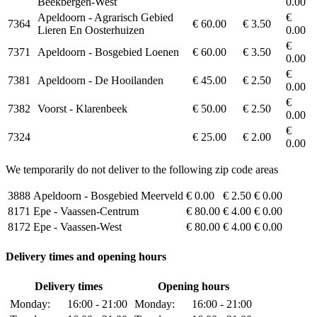
Beekbergen-West
0.00
Apeldoorn - Agrarisch Gebied
€
7364
€ 60.00
€ 3.50
Lieren En Oosterhuizen
0.00
€
7371
Apeldoorn - Bosgebied Loenen
€ 60.00
€ 3.50
0.00
€
7381
Apeldoorn - De Hooilanden
€ 45.00
€ 2.50
0.00
€
7382
Voorst - Klarenbeek
€ 50.00
€ 2.50
0.00
€
7324
€ 25.00
€ 2.00
0.00
We temporarily do not deliver to the following zip code areas
3888
Apeldoorn - Bosgebied Meerveld
€ 0.00
€ 2.50
€ 0.00
8171
Epe - Vaassen-Centrum
€ 80.00
€ 4.00
€ 0.00
8172
Epe - Vaassen-West
€ 80.00
€ 4.00
€ 0.00
Delivery times and opening hours
Delivery times
Opening hours
Monday:
16:00 - 21:00
Monday:
16:00 - 21:00