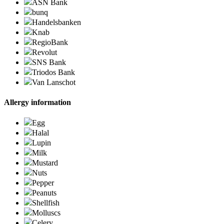
ASN Bank
bunq
Handelsbanken
Knab
RegioBank
Revolut
SNS Bank
Triodos Bank
Van Lanschot
Allergy information
Egg
Halal
Lupin
Milk
Mustard
Nuts
Pepper
Peanuts
Shellfish
Molluscs
Celery